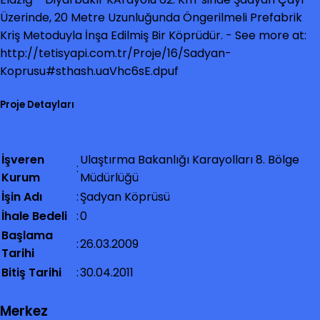
Üzerinde, 20 Metre Uzunluğunda Öngerilmeli Prefabrik
Kriş Metoduyla İnşa Edilmiş Bir Köprüdür. - See more at:
http://tetisyapi.com.tr/Proje/16/Sadyan-
Koprusu#sthash.uaVhc6sE.dpuf
Proje Detayları
İşveren
Ulaştırma Bakanlığı Karayolları 8. Bölge
:
Kurum
Müdürlüğü
İşin Adı
:
Şadyan Köprüsü
İhale Bedeli
:
0
Başlama
:
26.03.2009
Tarihi
Bitiş Tarihi
:
30.04.2011
Merkez