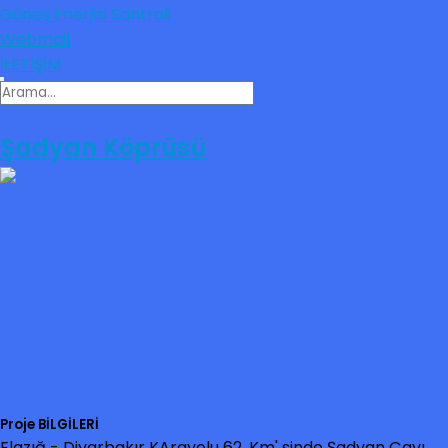
Güneş Enerjisi Santrali
Webmail
İLETİŞİM
Şadyan Köprüsü
Proje BİLGİLERİ
Elazığ - Diyarbakır KArayolu 62. Km' sinde Şadyan Çayı