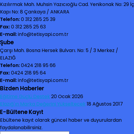
Kızılırmak Mah. Muhsin Yazıcıoğlu Cad. Yenikonak No: 29 İç
Kapı No: 8 Çankaya / ANKARA
Telefon:
0 312 285 25 39
Fax:
0 312 285 25 63
E-mail:
info@tetisyapi.com.tr
Şube
Çarşı Mah. Bosna Hersek Bulvarı. No: 5 / 3 Merkez /
ELAZIĞ
Telefon:
0424 218 95 66
Fax:
0424 218 95 64
E-mail:
info@tetisyapi.com.tr
Bizden Haberler
Eğitime Güçlü Destek
20 Ocak 2026
Elazığ'ın Marka Değerini Yükseltecek
18 Ağustos 2017
E-Bültene Kayıt
Ebültene kayıt olarak güncel haber ve duyurulardan
faydalanabilirsiniz.