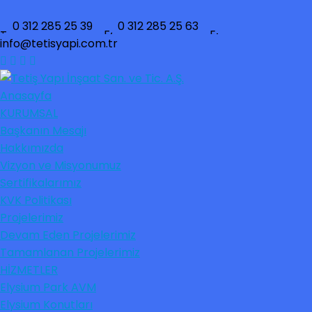
0 312 285 25 39
0 312 285 25 63
info@tetisyapi.com.tr
Anasayfa
KURUMSAL
Başkanın Mesajı
Hakkımızda
Vizyon ve Misyonumuz
Sertifikalarımız
KVK Politikası
Projelerimiz
Devam Eden Projelerimiz
Tamamlanan Projelerimiz
HİZMETLER
Elysium Park AVM
Elysium Konutları